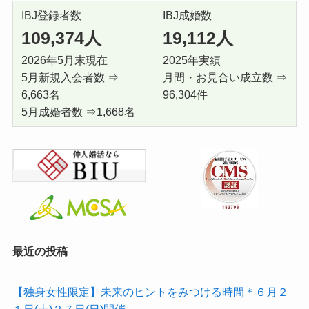
IBJ登録者数
IBJ成婚数
109,374
人
19,112人
2026年5月末現在
2025年実績
5月新規入会者数 ⇒
月間・お見合い成立数 ⇒
6,663名
96,304件
5月成婚者数 ⇒1,668名
最近の投稿
【独身女性限定】未来のヒントをみつける時間＊６月２
１日(土)２７日(日)開催